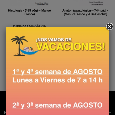
Histología - (489 pág) - (Manuel
Anatomía patológica - (744 pág) -
Blanco)
(Manuel Blanco y Julia Sanchis)
DIGESTIVO - (532 pág) - (Manuel
Blanco)
HERRAMIENTAS