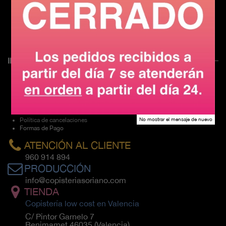
WeTransfer
iLovePDF
PNP Tool
www.printonsoriano.com
Mapa del sitio
INFORMACIÓN LEGAL
Aviso legal
Política de cookies
Política de Privacidad
Política de envíos
Condiciones de venta
Política de cancelaciones
No mostrar el mensaje de nuevo
Formas de Pago
ATENCIÓN AL CLIENTE
960 914 894
PRODUCCIÓN
info@copisteriasoriano.com
TIENDA
Copistería low cost en Valencia
C/ Pintor Garnelo 7
Benimamet 46035 (Valencia)