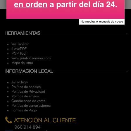
No mostrar el mensaje de nuevo
HERRAMIENTAS
WeTransfer
iLovePDF
PNP Tool
www.printonsoriano.com
Mapa del sitio
INFORMACIÓN LEGAL
Aviso legal
Política de cookies
Política de Privacidad
Política de envíos
Condiciones de venta
Política de cancelaciones
Formas de Pago
ATENCIÓN AL CLIENTE
960 914 894