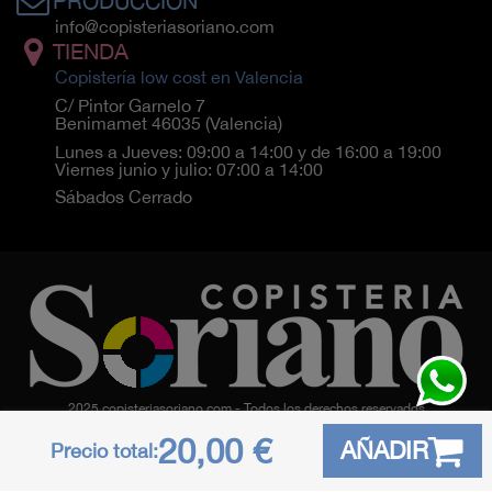
PRODUCCIÓN
info@copisteriasoriano.com
TIENDA
Copistería low cost en Valencia
C/ Pintor Garnelo 7
Benimamet 46035 (Valencia)
Lunes a Jueves: 09:00 a 14:00 y de 16:00 a 19:00
Viernes junio y julio: 07:00 a 14:00
Sábados Cerrado
2025 copisteriasoriano.com - Todos los derechos reservados
Creado con
por
Soluciones Web 365
20,00 €
AÑADIR
Precio total: