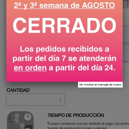
TAMAÑO
S
30 X 20 CM
L
70 X 45 CM
XXL
150 X 100 CM
No mostrar el mensaje de nuevo
CANTIDAD
TIEMPO DE PRODUCCIÓN
El plazo comienza una vez recibido el pago, los archi
horario de producción (lunes a viernes).