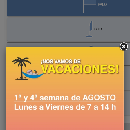
PALO
SURF
GOTA
RECTANGULAR
TELA/MANTEL
Bandera con palo
: mástil de madera de 1'2 cm de diámetro.