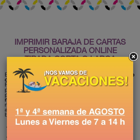
IMPRIMIR BARAJA DE CARTAS
PERSONALIZADA ONLINE
TIRADA CORTA O LARGA
En Copistería Soriano puedes
imprimir tu baraja de
cartas personalizada online
desde 1 unidad.
Formato estándar de poker
63 × 88 mm
, papel
premium, acabado opcional
linen
de calidad
profesional. Ideal para
prototipos de juegos de
mesa
, barajas promocionales, regalos, eventos,
magia y juegos clásicos personalizados. Subes tu
archivo, eliges acabado y cantidad, y recibes la
baraja terminada en casa en
24-48 horas
.
Formato poker 63 × 88 mm (otros tamaños bajo
pedido)
Acabado linen profesional opcional