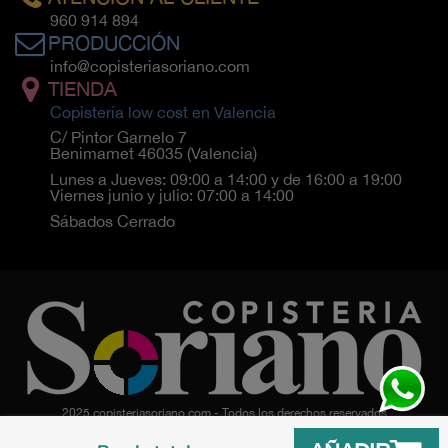
960 914 894
PRODUCCIÓN
info@copisteriasoriano.com
TIENDA
Copistería low cost en Valencia
C/ Pintor Garnelo 7
Benimamet 46035 (Valencia)
Lunes a Jueves: 09:00 a 14:00 y de 16:00 a 19:00
Viernes junio y julio: 07:00 a 14:00
Sábados Cerrado
2025 copisteriasoriano.com - Todos los derechos reservados
Creado con
por
Soluciones Web 365