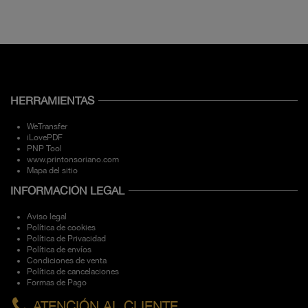
HERRAMIENTAS
WeTransfer
iLovePDF
PNP Tool
www.printonsoriano.com
Mapa del sitio
INFORMACIÓN LEGAL
Aviso legal
Política de cookies
Política de Privacidad
Política de envíos
Condiciones de venta
Política de cancelaciones
Formas de Pago
ATENCIÓN AL CLIENTE