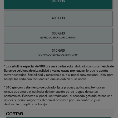
350 GRS
400 GRS
300 GRS
ESPECIAL BARAJAR CARTAS*
310 GRS
GOFRADO ESPECIAL BARAJAR*
* La
c
artulina especial de 300 grs para cartas
está fabricado con una
mezcla de
fibras de celulosa de alta calidad y varias capas prensadas
, lo que le aporta
mayor densidad, flexibilidad y resistencia que el papel convencional. Ideal para
barajar las carta con facilidad sin que se doblen ni se abran.
*
310 grs con
tratamiento de gofrado
. Este proceso aplica una textura en
relieve que emula el estándar de fabricación de los juegos de cartas
comerciales. Respecto al papel liso tradicional, el acabado gofrado ofrece una
rigidez superior, mayor resistencia al desgaste por uso continuo y un
deslizamiento óptimo al barajar.
CORTAR