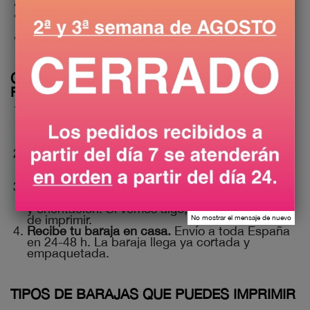
Desde 1 baraja, sin mínimo
Tirada corta para prototipos y larga para
edición
Envío a toda España en 24-48 h
CÓMO IMPRIMIR TU BARAJA
PERSONALIZADA EN 4 PASOS
Sube tu archivo.
Lo ideal es un PDF con todas
las cartas a tamaño final (63 × 88 mm + 3 mm
de sangrado por lado). También aceptamos
JPG, PNG, AI y EPS.
Elige opciones.
Número de cartas, tipo de
papel, acabado linen sí/no, esquinas
redondeadas y cantidad de barajas.
Revisamos tu archivo.
Comprobamos
sangrados, márgenes de seguridad, resolución
y orientación. Si vemos algo, te avisamos antes
de imprimir.
No mostrar el mensaje de nuevo
Recibe tu baraja en casa.
Envío a toda España
en 24-48 h. La baraja llega ya cortada y
empaquetada.
TIPOS DE BARAJAS QUE PUEDES IMPRIMIR