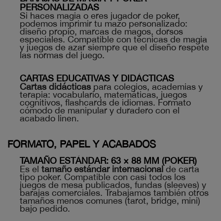
PERSONALIZADAS
Si haces magia o eres jugador de poker,
podemos imprimir tu mazo personalizado:
diseño propio, marcas de magos, dorsos
especiales. Compatible con técnicas de magia
y juegos de azar siempre que el diseño respete
las normas del juego.
CARTAS EDUCATIVAS Y DIDÁCTICAS
Cartas didácticas
para colegios, academias y
terapia: vocabulario, matemáticas, juegos
cognitivos, flashcards de idiomas. Formato
cómodo de manipular y duradero con el
acabado linen.
FORMATO, PAPEL Y ACABADOS
TAMAÑO ESTÁNDAR: 63 × 88 MM (POKER)
Es el
tamaño estándar internacional
de carta
tipo poker. Compatible con casi todos los
juegos de mesa publicados, fundas (sleeves) y
barajas comerciales. Trabajamos también otros
tamaños menos comunes (tarot, bridge, mini)
bajo pedido.